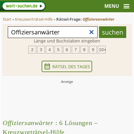
Start
»
Kreuzworträtsel-Hilfe
»
Rätsel-Frage:
Offiziersanwärter
Länge und Buchstaben eingeben
2
3
4
5
6
7
8
9
10+
RÄTSEL DES TAGES
Offiziersanwärter
: 6 Lösungen –
Kreuzworträtsel-Hilfe