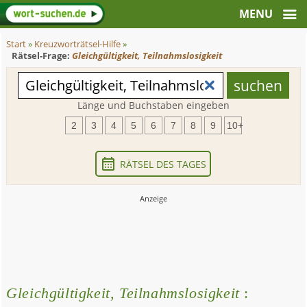
Start
»
Kreuzworträtsel-Hilfe
»
Rätsel-Frage:
Gleichgültigkeit, Teilnahmslosigkeit
Länge und Buchstaben eingeben
2
3
4
5
6
7
8
9
10+
RÄTSEL DES TAGES
Gleichgültigkeit, Teilnahmslosigkeit
: