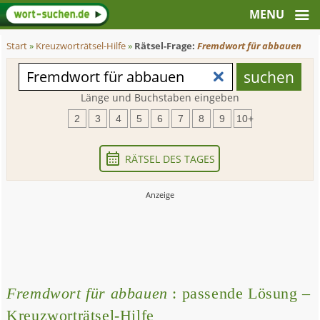
Start
»
Kreuzworträtsel-Hilfe
»
Rätsel-Frage:
Fremdwort für abbauen
Länge und Buchstaben eingeben
2
3
4
5
6
7
8
9
10+
RÄTSEL DES TAGES
Fremdwort für abbauen
: passende Lösung –
Kreuzworträtsel-Hilfe