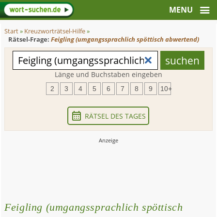
Start
»
Kreuzworträtsel-Hilfe
»
Rätsel-Frage:
Feigling (umgangssprachlich spöttisch abwertend)
Länge und Buchstaben eingeben
2
3
4
5
6
7
8
9
10+
RÄTSEL DES TAGES
Feigling (umgangssprachlich spöttisch