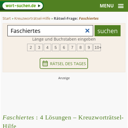
Start
»
Kreuzworträtsel-Hilfe
»
Rätsel-Frage:
Faschiertes
Länge und Buchstaben eingeben
2
3
4
5
6
7
8
9
10+
RÄTSEL DES TAGES
Faschiertes
: 4 Lösungen – Kreuzworträtsel-
Hilfe