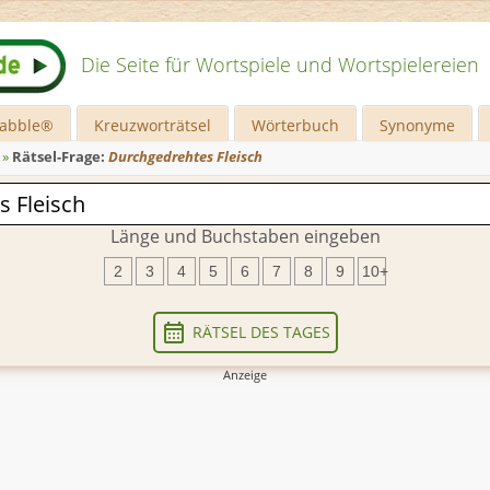
Die Seite für Wortspiele und Wortspielereien
rabble®
Kreuzworträtsel
Wörterbuch
Synonyme
»
Rätsel-Frage:
Durchgedrehtes Fleisch
Länge und Buchstaben eingeben
2
3
4
5
6
7
8
9
10+
RÄTSEL DES TAGES