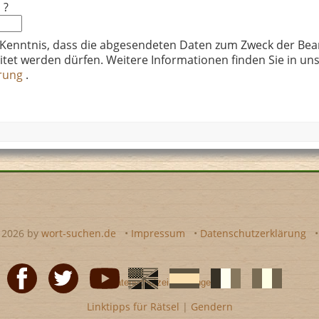
 ?
 Kenntnis, dass die abgesendeten Daten zum Zweck der Bea
itet werden dürfen. Weitere Informationen finden Sie in un
ärung
.
- 2026 by
wort-suchen.de
•
Impressum
•
Datenschutzerklärung
•
Datenschutzeinstellungen
Linktipps für Rätsel
|
Gendern
Facebook
Twitter
Youtube
Englische
Spanische
französiche
italienische