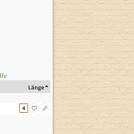
lfe
Länge
4