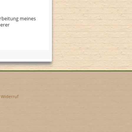
rbeitung meines
serer
•
Widerruf