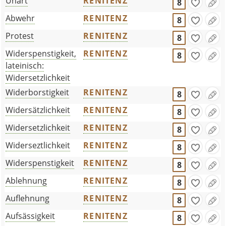
Unart
RENITENZ
8
Abwehr
RENITENZ
8
Protest
RENITENZ
8
Widerspenstigkeit,
RENITENZ
8
lateinisch:
Widersetzlichkeit
Widerborstigkeit
RENITENZ
8
Widersätzlichkeit
RENITENZ
8
Widersetzlichkeit
RENITENZ
8
Widerseztlichkeit
RENITENZ
8
Widerspenstigkeit
RENITENZ
8
Ablehnung
RENITENZ
8
Auflehnung
RENITENZ
8
Aufsässigkeit
RENITENZ
8