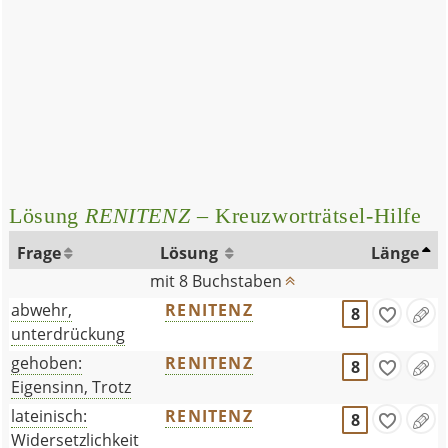
Lösung
RENITENZ
– Kreuzworträtsel-Hilfe
Frage
Lösung
Länge
mit 8 Buchstaben
abwehr,
RENITENZ
8
unterdrückung
gehoben:
RENITENZ
8
Eigensinn, Trotz
lateinisch:
RENITENZ
8
Widersetzlichkeit