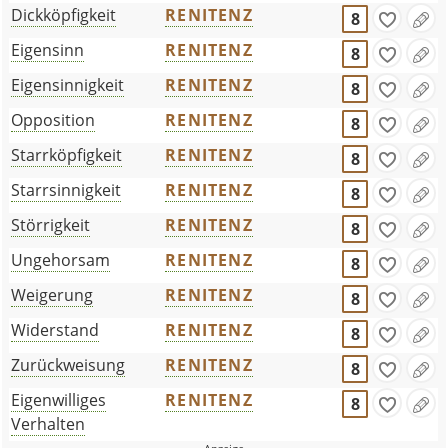
Dickköpfigkeit
RENITENZ
8
Eigensinn
RENITENZ
8
Eigensinnigkeit
RENITENZ
8
Opposition
RENITENZ
8
Starrköpfigkeit
RENITENZ
8
Starrsinnigkeit
RENITENZ
8
Störrigkeit
RENITENZ
8
Ungehorsam
RENITENZ
8
Weigerung
RENITENZ
8
Widerstand
RENITENZ
8
Zurückweisung
RENITENZ
8
Eigenwilliges
RENITENZ
8
Verhalten