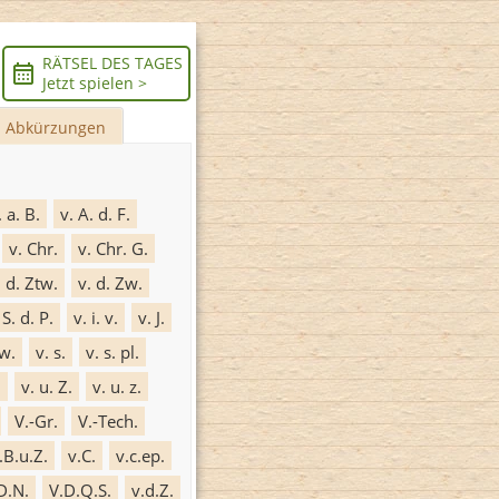
RÄTSEL DES TAGES
Jetzt spielen >
Abkürzungen
. a. B.
v. A. d. F.
v. Chr.
v. Chr. G.
. d. Ztw.
v. d. Zw.
 S. d. P.
v. i. v.
v. J.
 w.
v. s.
v. s. pl.
.
v. u. Z.
v. u. z.
V.-Gr.
V.-Tech.
.B.u.Z.
v.C.
v.c.ep.
D.N.
V.D.Q.S.
v.d.Z.