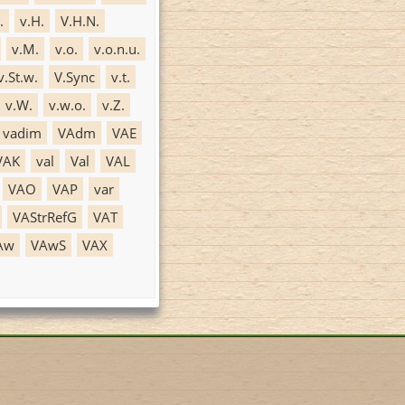
.
v.H.
V.H.N.
v.M.
v.o.
v.o.n.u.
v.St.w.
V.Sync
v.t.
v.W.
v.w.o.
v.Z.
vadim
VAdm
VAE
VAK
val
Val
VAL
VAO
VAP
var
VAStrRefG
VAT
Aw
VAwS
VAX