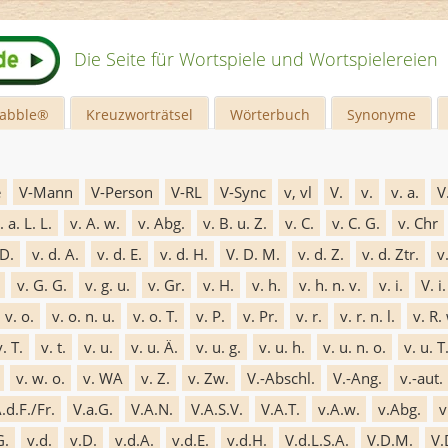
Die Seite für Wortspiele und Wortspielereien
rabble®
Kreuzworträtsel
Wörterbuch
Synonyme
e
V-Mann
V-Person
V-RL
V-Sync
v, vl
V.
v.
v. a.
V
. a. L. L.
v. A. w.
v. Abg.
v. B. u. Z.
v. C.
v. C. G.
v. Chr
 D.
v. d. A.
v. d. E.
v. d. H.
V. D. M.
v. d. Z.
v. d. Ztr.
v
v. G. G.
v. g. u.
v. Gr.
v. H.
v. h.
v. h. n. v.
v. i.
V. i.
v. o.
v. o. n. u.
v. o. T.
v. P.
v. Pr.
v. r.
v. r. n. l.
v. R.
v. T.
v. t.
v. u.
v. u. Ä.
v. u. g.
v. u. h.
v. u. n. o.
v. u. T
v. w. o.
v. WA
v. Z.
v. Zw.
V.-Abschl.
V.-Ang.
v.-aut.
.d.F./Fr.
V.a.G.
V.A.N.
V.A.S.V.
V.A.T.
v.A.w.
v.Abg.
v
G.
v.d.
v.D.
v.d.A.
v.d.E.
v.d.H.
V.d.L.S.A.
V.D.M.
V.