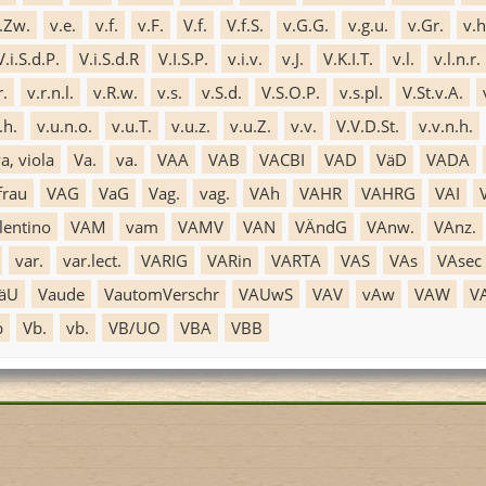
.Zw.
v.e.
v.f.
v.F.
V.f.
V.f.S.
v.G.G.
v.g.u.
v.Gr.
v.h
V.i.S.d.P.
V.i.S.d.R
V.I.S.P.
v.i.v.
v.J.
V.K.I.T.
v.l.
v.l.n.r.
r.
v.r.n.l.
v.R.w.
v.s.
v.S.d.
V.S.O.P.
v.s.pl.
V.St.v.A.
.h.
v.u.n.o.
v.u.T.
v.u.z.
v.u.Z.
v.v.
V.V.D.St.
v.v.n.h.
a, viola
Va.
va.
VAA
VAB
VACBI
VAD
VäD
VADA
frau
VAG
VaG
Vag.
vag.
VAh
VAHR
VAHRG
VAI
lentino
VAM
vam
VAMV
VAN
VÄndG
VAnw.
VAnz.
var.
var.lect.
VARIG
VARin
VARTA
VAS
VAs
VAsec
äU
Vaude
VautomVerschr
VAUwS
VAV
vAw
VAW
V
b
Vb.
vb.
VB/UO
VBA
VBB