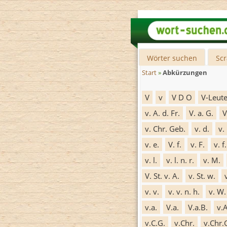
Wörter suchen
Sc
Start
»
Abkürzungen
V
v
V D O
V-Leut
v. A. d. Fr.
V. a. G.
V
v. Chr. Geb.
v. d.
v.
v. e.
V. f.
v. F.
v. f.
v. l.
v. l. n. r.
v. M.
V. St. v. A.
v. St. w.
v. v.
v. v. n. h.
v. W.
v.a.
V.a.
V.a.B.
v.A
v.C.G.
v.Chr.
v.Chr.