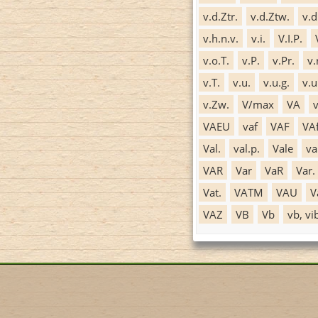
v.d.Ztr.
v.d.Ztw.
v.d
v.h.n.v.
v.i.
V.I.P.
v.o.T.
v.P.
v.Pr.
v.
v.T.
v.u.
v.u.g.
v.u
v.Zw.
V/max
VA
v
VAEU
vaf
VAF
VA
Val.
val.p.
Vale
va
VAR
Var
VaR
Var.
Vat.
VATM
VAU
V
VAZ
VB
Vb
vb, vi