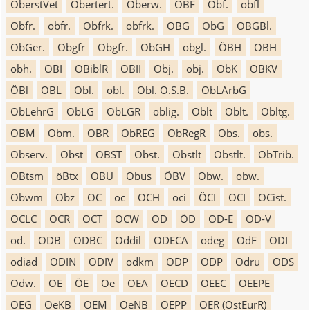
OberstVet
Obertert.
Oberw.
OBF
Obf.
obfl
Obfr.
obfr.
Obfrk.
obfrk.
OBG
ObG
ÖBGBl.
ObGer.
Obgfr
Obgfr.
ObGH
obgl.
ÖBH
OBH
obh.
OBI
OBiblR
OBII
Obj.
obj.
ObK
OBKV
ÖBl
OBL
Obl.
obl.
Obl. O.S.B.
ObLArbG
ObLehrG
ObLG
ObLGR
oblig.
Oblt
Oblt.
Obltg.
OBM
Obm.
OBR
ObREG
ObRegR
Obs.
obs.
Observ.
Obst
OBST
Obst.
Obstlt
Obstlt.
ObTrib.
OBtsm
öBtx
OBU
Obus
ÖBV
Obw.
obw.
Obwm
Obz
OC
oc
OCH
oci
ÖCI
OCI
OCist.
OCLC
OCR
OCT
OCW
OD
ÖD
OD-E
OD-V
od.
ODB
ODBC
Oddil
ODECA
odeg
OdF
ODI
odiad
ODIN
ODIV
odkm
ODP
ÖDP
Odru
ODS
Odw.
OE
ÖE
Oe
OEA
OECD
OEEC
OEEPE
OEG
OeKB
OEM
OeNB
OEPP
OER (OstEurR)