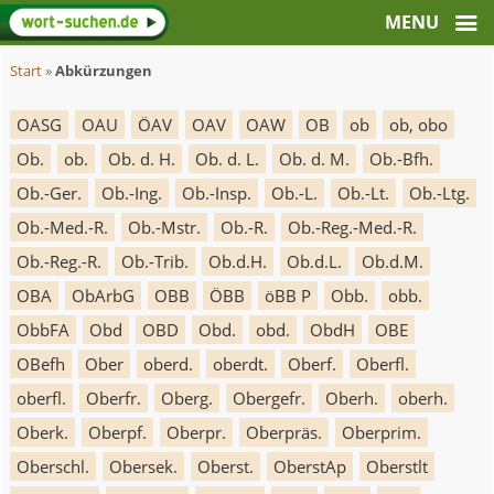
Start
»
Abkürzungen
OASG
OAU
ÖAV
OAV
OAW
OB
ob
ob, obo
Ob.
ob.
Ob. d. H.
Ob. d. L.
Ob. d. M.
Ob.-Bfh.
Ob.-Ger.
Ob.-Ing.
Ob.-Insp.
Ob.-L.
Ob.-Lt.
Ob.-Ltg.
Ob.-Med.-R.
Ob.-Mstr.
Ob.-R.
Ob.-Reg.-Med.-R.
Ob.-Reg.-R.
Ob.-Trib.
Ob.d.H.
Ob.d.L.
Ob.d.M.
OBA
ObArbG
OBB
ÖBB
öBB P
Obb.
obb.
ObbFA
Obd
OBD
Obd.
obd.
ObdH
OBE
OBefh
Ober
oberd.
oberdt.
Oberf.
Oberfl.
oberfl.
Oberfr.
Oberg.
Obergefr.
Oberh.
oberh.
Oberk.
Oberpf.
Oberpr.
Oberpräs.
Oberprim.
Oberschl.
Obersek.
Oberst.
OberstAp
Oberstlt