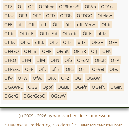
OEZ
Of
OF
OFähnr
OFähnr zS
OFAp
OFArzt
Ofaz
ÖFB
OFC
OFD
OFDb
OFDGO
Ofeldw
OFF
off
Off.
off.
Öff.
öff.
öff. Verw.
Offb
Offb.
Offb.-E.
Offb.-Eid
Offenb.
Öffis
offiz.
Offlg.
Offs.
öfftl.
Offz
Offz.
offz.
OFGH
OFH
OFHEO
OFhnr
OFIF
OFinK
OFinR
OfJ
OFK
OFKO
OFM
OfM
OFN
Ofö
OFoM
OFoR
OFP
OFPräs.
OFR
Ofr.
ofrs.
OFS
OFT
OFVet
OFw
Ofw
OFW
Ofw.
OFX
OFZ
OG
OGAW
OGAWRL
ÖGB
Ogbf
OGBL
OGefr
OGefr.
OGer.
OGerG
OGerGebO
OGewV
(c) 2009 - 2026 by
wort-suchen.de
•
Impressum
•
Datenschutzerklärung
•
Widerruf
•
Datenschutzeinstellungen