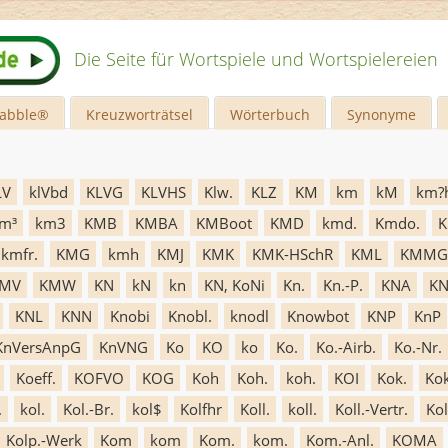
Die Seite für Wortspiele und Wortspielereien
rabble®
Kreuzworträtsel
Wörterbuch
Synonyme
LV
klVbd
KLVG
KLVHS
Klw.
KLZ
KM
km
kM
km?
m³
km3
KMB
KMBA
KMBoot
KMD
kmd.
Kmdo.
K
kmfr.
KMG
kmh
KMJ
KMK
KMK-HSchR
KML
KMMG
MV
KMW
KN
kN
kn
KN, KoNi
Kn.
Kn.-P.
KNA
K
KNL
KNN
Knobi
Knobl.
knodl
Knowbot
KNP
KnP
KnVersAnpG
KnVNG
Ko
KO
ko
Ko.
Ko.-Airb.
Ko.-Nr.
Koeff.
KOFVO
KOG
Koh
Koh.
koh.
KOI
Kok.
Ko
.
kol.
Kol.-Br.
kol$
Kolfhr
Koll.
koll.
Koll.-Vertr.
Kol
Kolp.-Werk
Kom
kom
Kom.
kom.
Kom.-Anl.
KOMA