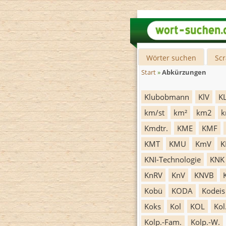
Wörter suchen
Sc
Start
»
Abkürzungen
Klubobmann
KlV
K
km/st
km²
km2
k
Kmdtr.
KME
KMF
KMT
KMU
KmV
K
KNI-Technologie
KNK
KnRV
KnV
KNVB
Kobü
KODA
Kodeis
Koks
Kol
KOL
Kol
Kolp.-Fam.
Kolp.-W.