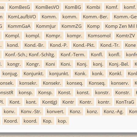
ba
KomBesG
KomBesVO
KomBG
Kombi
Komf.
komf.
n
KomLaufbVO
Komm.
komm.
Komm.-Ber.
Komm.-Ge
G
KommGaA
KommJur
KommZG
Komp
Komp Zen Mil 
Kompl.
kompl.
Kompr.
kompr.
Komsomol
KomtrZV
.
kond.
Kond.-Br.
Kond.-P.
Kond.-Pkt.
Kond.-Tr.
Kone
Konf.-Sch.; Konf.-Schltg.
Konf.-Term.
Konfl.
konfl.
konfr
.
kongr.
Kongr.
Koni
Koni.
Konj.
konj.
Konj.-Bel.
K
konjug.
Konjunkt.
konjunkt.
Konk.
konk.
Konkl.
Konk
onsek.
konsekr.
Konsekr.
konseq.
Konseq.
konserv.
K
nsistR
konsp.
Konsp.
Konst.
konst.
konstr.
Konstr.
Pl.
Kont.
kont.
Kont(g)
Kontr
Kontr.
kontr.
KonTraG
konv.
Konv.-Str.
konvert.
Konz.
konz.
Konz.-Ag.
Kon
Koord.
koord.
Kop.
kop.