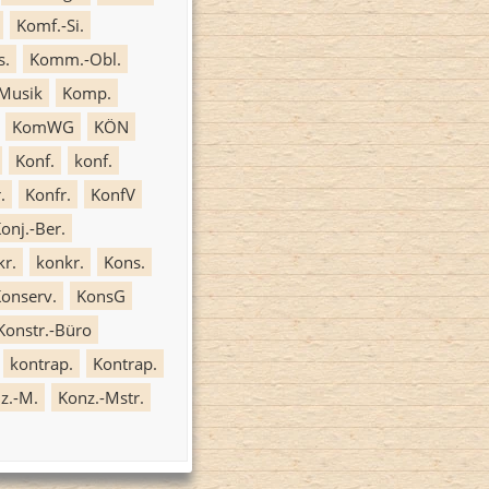
Komf.-Si.
s.
Komm.-Obl.
Musik
Komp.
KomWG
KÖN
Konf.
konf.
.
Konfr.
KonfV
onj.-Ber.
r.
konkr.
Kons.
onserv.
KonsG
Konstr.-Büro
kontrap.
Kontrap.
z.-M.
Konz.-Mstr.