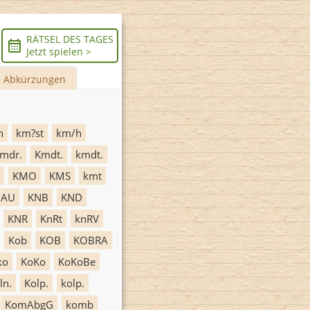
RÄTSEL DES TAGES
Jetzt spielen >
Abkürzungen
h
km?st
km/h
mdr.
Kmdt.
kmdt.
KMO
KMS
kmt
NAU
KNB
KND
KNR
KnRt
knRV
Kob
KOB
KOBRA
ko
KoKo
KoKoBe
ln.
Kolp.
kolp.
KomAbgG
komb