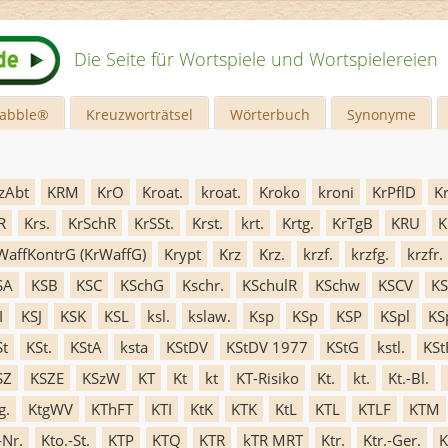
Die Seite für Wortspiele und Wortspielereien
rabble®
Kreuzworträtsel
Wörterbuch
Synonyme
zAbt
KRM
KrO
Kroat.
kroat.
Kroko
kroni
KrPflD
K
R
Krs.
KrSchR
KrSSt.
Krst.
krt.
Krtg.
KrTgB
KRU
K
WaffKontrG (KrWaffG)
Krypt
Krz
Krz.
krzf.
krzfg.
krzfr.
SA
KSB
KSC
KSchG
Kschr.
KSchulR
KSchw
KSCV
K
I
KSJ
KSK
KSL
ksl.
kslaw.
Ksp
KSp
KSP
KSpl
KS
St
KSt.
KStA
ksta
KStDV
KStDV 1977
KStG
kstl.
KSt
SZ
KSZE
KSzW
KT
Kt
kt
KT-Risiko
Kt.
kt.
Kt.-Bl.
g.
KtgWV
KThFT
KTI
KtK
KTK
KtL
KTL
KTLF
KTM
-Nr.
Kto.-St.
KTP
KTQ
KTR
kTR MRT
Ktr.
Ktr.-Ger.
K