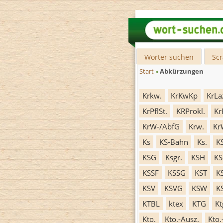
Wörter suchen
Sc
Start
»
Abkürzungen
Krkw.
KrKwKp
KrLa
KrPflSt.
KRProkl.
Kr
KrW-/AbfG
Krw.
Kr
Ks
KS-Bahn
Ks.
K
KSG
Ksgr.
KSH
KS
KSSF
KSSG
KST
K
KSV
KSVG
KSW
K
KTBL
ktex
KTG
Kt
Kto.
Kto.-Ausz.
Kto.