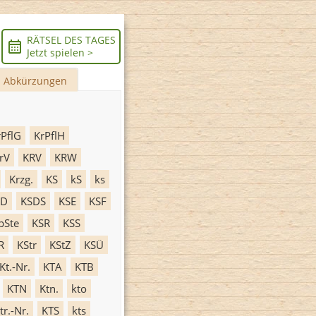
RÄTSEL DES TAGES
Jetzt spielen >
Abkürzungen
rPflG
KrPflH
rV
KRV
KRW
Krzg.
KS
kS
ks
SD
KSDS
KSE
KSF
pSte
KSR
KSS
R
KStr
KStZ
KSÜ
Kt.-Nr.
KTA
KTB
KTN
Ktn.
kto
tr.-Nr.
KTS
kts