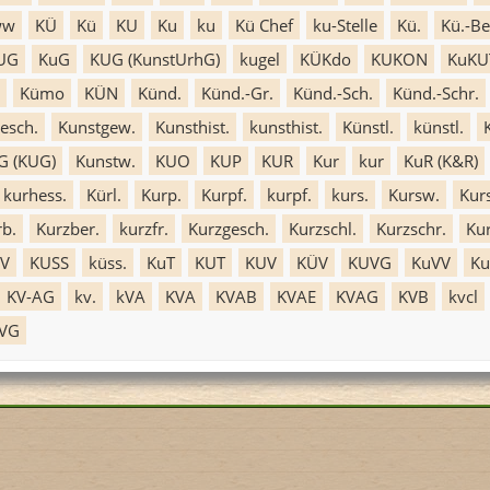
ww
KÜ
Kü
KU
Ku
ku
Kü Chef
ku-Stelle
Kü.
Kü.-Be
UG
KuG
KUG (KunstUrhG)
kugel
KÜKdo
KUKON
KuKU
Kümo
KÜN
Künd.
Künd.-Gr.
Künd.-Sch.
Künd.-Schr.
esch.
Kunstgew.
Kunsthist.
kunsthist.
Künstl.
künstl.
G (KUG)
Kunstw.
KUO
KUP
KUR
Kur
kur
KuR (K&R)
kurhess.
Kürl.
Kurp.
Kurpf.
kurpf.
kurs.
Kursw.
Kurs
rb.
Kurzber.
kurzfr.
Kurzgesch.
Kurzschl.
Kurzschr.
Ku
hV
KUSS
küss.
KuT
KUT
KUV
KÜV
KUVG
KuVV
Ku
KV-AG
kv.
kVA
KVA
KVAB
KVAE
KVAG
KVB
kvcl
VG