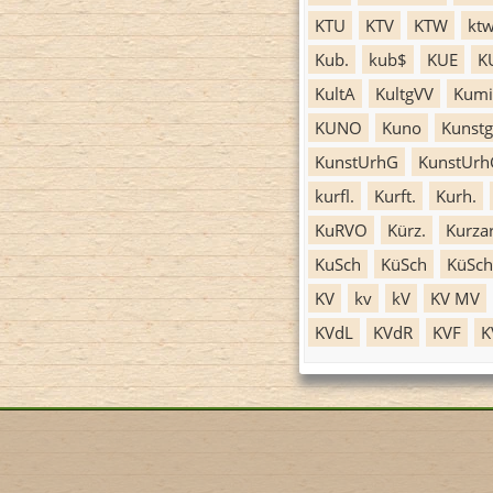
KTU
KTV
KTW
kt
Kub.
kub$
KUE
K
KultA
KultgVV
Kumi
KUNO
Kuno
Kunstg
KunstUrhG
KunstUrh
kurfl.
Kurft.
Kurh.
KuRVO
Kürz.
Kurza
KuSch
KüSch
KüSc
KV
kv
kV
KV MV
KVdL
KVdR
KVF
K