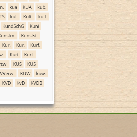
n.
kua
KUA
kub.
TS
kul.
Kult.
kult.
KündSchG
Kuni
Kunstm.
Kunstst.
Kur.
Kür.
Kurf.
z.
Kurt
Kurt.
rzw.
KUS
KÜS
VVerw.
KUW
kuw.
KVD
KvD
KVDB