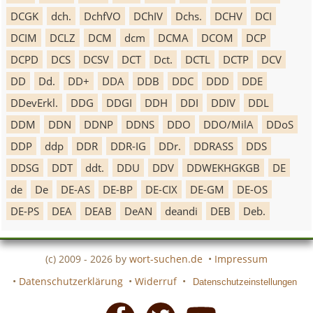
DCGK
dch.
DchfVO
DChIV
Dchs.
DCHV
DCI
DCIM
DCLZ
DCM
dcm
DCMA
DCOM
DCP
DCPD
DCS
DCSV
DCT
Dct.
DCTL
DCTP
DCV
DD
Dd.
DD+
DDA
DDB
DDC
DDD
DDE
DDevErkl.
DDG
DDGI
DDH
DDI
DDIV
DDL
DDM
DDN
DDNP
DDNS
DDO
DDO/MilA
DDoS
DDP
ddp
DDR
DDR-IG
DDr.
DDRASS
DDS
DDSG
DDT
ddt.
DDU
DDV
DDWEKHGKGB
DE
de
De
DE-AS
DE-BP
DE-CIX
DE-GM
DE-OS
DE-PS
DEA
DEAB
DeAN
deandi
DEB
Deb.
(c) 2009 - 2026 by
wort-suchen.de
•
Impressum
•
Datenschutzerklärung
•
Widerruf
•
Datenschutzeinstellungen