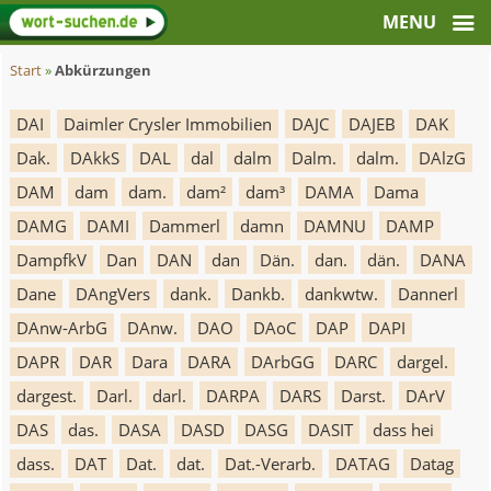
Start
»
Abkürzungen
DAI
Daimler Crysler Immobilien
DAJC
DAJEB
DAK
Dak.
DAkkS
DAL
dal
dalm
Dalm.
dalm.
DAlzG
DAM
dam
dam.
dam²
dam³
DAMA
Dama
DAMG
DAMI
Dammerl
damn
DAMNU
DAMP
DampfkV
Dan
DAN
dan
Dän.
dan.
dän.
DANA
Dane
DAngVers
dank.
Dankb.
dankwtw.
Dannerl
DAnw-ArbG
DAnw.
DAO
DAoC
DAP
DAPI
DAPR
DAR
Dara
DARA
DArbGG
DARC
dargel.
dargest.
Darl.
darl.
DARPA
DARS
Darst.
DArV
DAS
das.
DASA
DASD
DASG
DASIT
dass hei
dass.
DAT
Dat.
dat.
Dat.-Verarb.
DATAG
Datag