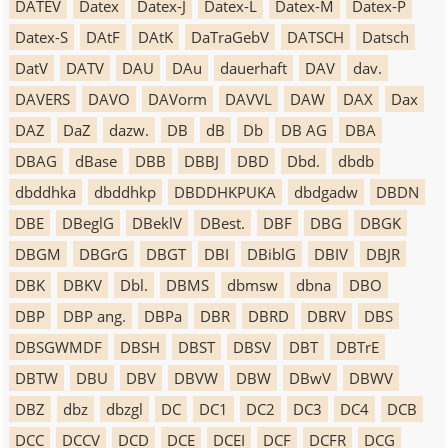
DATEV
Datex
Datex-J
Datex-L
Datex-M
Datex-P
Datex-S
DAtF
DAtK
DaTraGebV
DATSCH
Datsch
DatV
DATV
DAU
DAu
dauerhaft
DAV
dav.
DAVERS
DAVO
DAVorm
DAVVL
DAW
DAX
Dax
DAZ
DaZ
dazw.
DB
dB
Db
DB AG
DBA
DBAG
dBase
DBB
DBBJ
DBD
Dbd.
dbdb
dbddhka
dbddhkp
DBDDHKPUKA
dbdgadw
DBDN
DBE
DBeglG
DBeklV
DBest.
DBF
DBG
DBGK
DBGM
DBGrG
DBGT
DBI
DBiblG
DBIV
DBJR
DBK
DBKV
Dbl.
DBMS
dbmsw
dbna
DBO
DBP
DBP ang.
DBPa
DBR
DBRD
DBRV
DBS
DBSGWMDF
DBSH
DBST
DBSV
DBT
DBTrE
DBTW
DBU
DBV
DBVW
DBW
DBwV
DBWV
DBZ
dbz
dbzgl
DC
DC1
DC2
DC3
DC4
DCB
DCC
DCCV
DCD
DCE
DCEI
DCF
DCFR
DCG