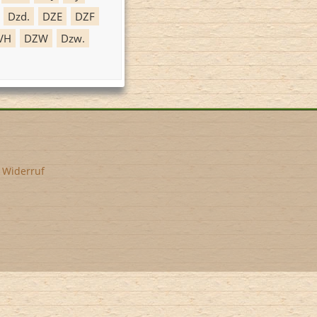
Dzd.
DZE
DZF
VH
DZW
Dzw.
•
Widerruf
l-