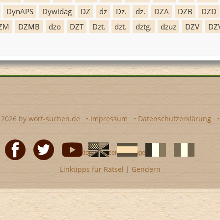
DynAPS
Dywidag
DZ
dz
Dz.
dz.
DZA
DZB
DZD
ZM
DZMB
dzo
DZT
Dzt.
dzt.
dztg.
dzuz
DZV
DZ
- 2026 by
wort-suchen.de
•
Impressum
•
Datenschutzerklärung
•
Datenschutzeinstellungen
Linktipps für Rätsel
|
Gendern
Facebook
Twitter
Youtube
Englische
Spanische
französiche
italienische
wort-
wort-
Kreuzworträtsel-
Kreuzworträtse
suchen
suchen
Hilfe
Hilfe