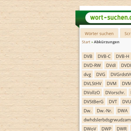
Wörter suchen
Sc
Start
»
Abkürzungen
DVB
DVB-C
DVB-H
DVD-RW
DVdI
DVD
dvg
DVG
DVGrdstV
DVLStHV
DVM
DV
DVollzO
DVorschr.
DVStBerG
DVT
DV
Dw.
Dw.-Nr.
DWA
dwhdslerbdsgrwudzam
DWoV
DWP
DWR