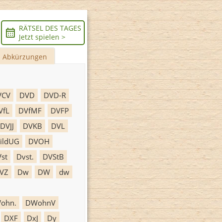
RÄTSEL DES TAGES
Jetzt spielen >
Abkürzungen
VCV
DVD
DVD-R
VfL
DVfMF
DVFP
DVJJ
DVKB
DVL
ildUG
DVOH
st
Dvst.
DVStB
VZ
Dw
DW
dw
ohn.
DWohnV
DXF
DxJ
Dy