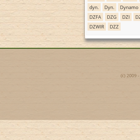
dyn.
Dyn.
Dynamo
DZFA
DZG
DZI
D
DZWIR
DZZ
(c) 2009 