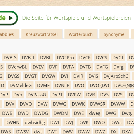
Die Seite für Wortspiele und Wortspielereien
rabble®
Kreuzworträtsel
Wörterbuch
Synonyme
DVB-S
DVB-T
DVBl.
DVC Pro
DVCK
DVCS
DVCT
D
IS
DVerwBl.
DVEV
DVF
DVFA
DVFB
DVFG
DVfg.
D
G
DVGS
DVGT
DVGW
DVI
DVIR
DVIS
DVJArbSchG
MD
DVMeldeG
DVMF
DVNLP
DVO
DVO (DV)
DVO-(N)B
DVP
DVp
DVPassG
DVPT
DVPW
DVR
DVS
DVSI
DV
U
DVV
DVVO
DVW
DVWG
DVWK
DVWSR
DVWW
D
DWB
DWD
DWDG
DWDM
DWE
dweg
DWG
Dwg.
DWHN
dwhsidhg
DWI
DWJ
DWK
DWO
DWo.
DW
DWS
DWSV
dwt
DWT
DWV
DWW
DWZ
DX
DXA