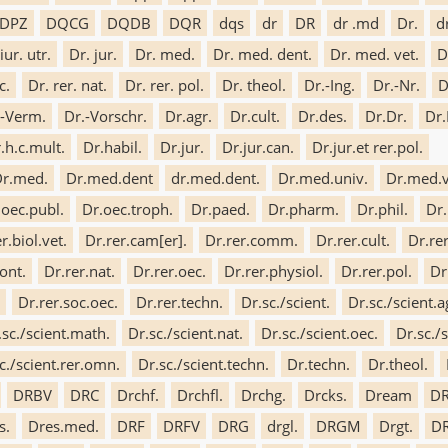
DPZ
DQCG
DQDB
DQR
dqs
dr
DR
dr .md
Dr.
d
iur. utr.
Dr. jur.
Dr. med.
Dr. med. dent.
Dr. med. vet.
D
c.
Dr. rer. nat.
Dr. rer. pol.
Dr. theol.
Dr.-Ing.
Dr.-Nr.
D
.-Verm.
Dr.-Vorschr.
Dr.agr.
Dr.cult.
Dr.des.
Dr.Dr.
Dr.
.h.c.mult.
Dr.habil.
Dr.jur.
Dr.jur.can.
Dr.jur.et rer.pol.
 Dr.med.
Dr.med.dent
dr.med.dent.
Dr.med.univ.
Dr.med.v
.oec.publ.
Dr.oec.troph.
Dr.paed.
Dr.pharm.
Dr.phil.
Dr.
r.biol.vet.
Dr.rer.cam[er].
Dr.rer.comm.
Dr.rer.cult.
Dr.rer
ont.
Dr.rer.nat.
Dr.rer.oec.
Dr.rer.physiol.
Dr.rer.pol.
Dr
Dr.rer.soc.oec.
Dr.rer.techn.
Dr.sc./scient.
Dr.sc./scient.a
.sc./scient.math.
Dr.sc./scient.nat.
Dr.sc./scient.oec.
Dr.sc./
c./scient.rer.omn.
Dr.sc./scient.techn.
Dr.techn.
Dr.theol.
DRBV
DRC
Drchf.
Drchfl.
Drchg.
Drcks.
Dream
D
s.
Dres.med.
DRF
DRFV
DRG
drgl.
DRGM
Drgt.
D