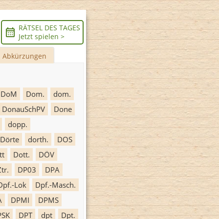
RÄTSEL DES TAGES
Jetzt spielen >
Abkürzungen
DoM
Dom.
dom.
DonauSchPV
Done
dopp.
Dörte
dorth.
DOS
tt
Dott.
DÖV
tr.
DP03
DPA
Dpf.-Lok
Dpf.-Masch.
A
DPMI
DPMS
PSK
DPT
dpt
Dpt.