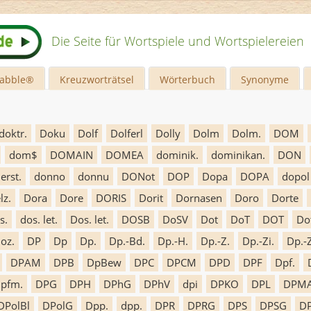
Die Seite für Wortspiele und Wortspielereien
rabble®
Kreuzworträtsel
Wörterbuch
Synonyme
doktr.
Doku
Dolf
Dolferl
Dolly
Dolm
Dolm.
DOM
dom$
DOMAIN
DOMEA
dominik.
dominikan.
DON
erst.
donno
donnu
DONot
DOP
Dopa
DOPA
dopol
lz.
Dora
Dore
DORIS
Dorit
Dornasen
Doro
Dorte
s.
dos. let.
Dos. let.
DOSB
DoSV
Dot
DoT
DOT
Do
oz.
DP
Dp
Dp.
Dp.-Bd.
Dp.-H.
Dp.-Z.
Dp.-Zi.
Dp.-Z
DPAM
DPB
DpBew
DPC
DPCM
DPD
DPF
Dpf.
pfm.
DPG
DPH
DPhG
DPhV
dpi
DPKO
DPL
DPM
DPolBl
DPolG
Dpp.
dpp.
DPR
DPRG
DPS
DPSG
D