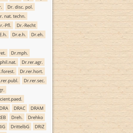
r.
Dr. disc. pol.
r. nat. techn.
r.-Pfl.
Dr.-Recht
E.h.
Dr.e.h.
Dr.eh.
et.
Dr.mph.
phil.nat.
Dr.rer.agr.
.forest.
Dr.rer.hort.
.rer.publ.
Dr.rer.sec.
gr.
scient.paed.
DRA
DRAC
DRAM
REB
Dreh.
Drehko
RiG
DrittelbG
DRiZ