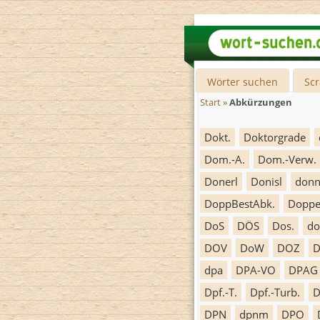
Wörter suchen
Sc
Start
»
Abkürzungen
Dokt.
Doktorgrade
Dom.-A.
Dom.-Verw.
Donerl
Donisl
donn
DoppBestAbk.
Doppe
DoS
DÖS
Dos.
do
DOV
DoW
DOZ
D
dpa
DPA-VO
DPAG
Dpf.-T.
Dpf.-Turb.
D
DPN
dpnm
DPO