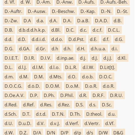
d. Vf.
d. W.
D.-Am.
D.-Anw.
D.-Aufs.
D.-Aufs.-Beh.
D.-Auftr.
D.-Ausw.
D.-Beschw.
D.-Kap.
D.-N.
D.-St.
D.-Zw.
D.A
d.a.
d.A.
D.A.
D.a.B.
D.A.D.
d.B.
D.B.
d.b.d.d.h.k.p.
d.Bl.
D.C.
d.c.
d.c.f.
D.C.L.
d.d.
d.D.
d.d.i.d.
d.d.o.
D.d.Pst.
d.E.
d.f.
d.G.
D.G.
d.GA.
d.Gr.
d.h
d.h.
d.H.
d.h.u.a.
d.i.
D.I.E.T.
D.I.R.
D.I.V.
d.inp.ae.
d.j.
d.J.
d.j.J.
d.Kl.
D.L.
d.l.J.
d.l.M.
d.l.o.
D.L.R.
d.l.W.
D.Lit[t].
d.m.
d.M.
D.M.
d.Mts.
d.O.
d.o.b.
D.O.C.
D.O.C.G.
d.ö.D.
D.O.M.
D.o.M.
D.o.R.
d.ö.R.
D.Oe.A.V.
D.P.
D.Ph.
D.Phil.
d.R.
D.R.F.
D.R.U.
d.Red.
d.Ref.
d.Res.
d.Rez.
D.S.
d.s.
D.Sc.
d.Sch.
D.T.
d.t.d.
D.T.N.
D.Th.
D.theol.
d.u.
d.U.
D.u.D.
d.V.
d.v.J.
d.Verf.
d.Vertr.
d.Vf.
d.W.
D.Z.
D/A
D/N
D/P
d/p
d/s
D/W
D&G