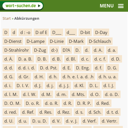
Start
»
Abkürzungen
D
d
d : -o
D of E
D___
d___
D-bit
D-Day
D-Dienst
D-Lampe
D-Linie
D-Mark
D-Schlauch
D-Strahlrohr
D-Zug
d:-)
D?A
D.
d.
d. A.
d. a.
d. Ä.
D. a. B.
D. B.
d. B.
d. Bl.
d. c.
d. c. f.
d. D.
d. d.
d. d. i. d.
D. d. Pst.
d. E.
D. Eng.
d. f.
D. G.
d. G.
d. Gr.
d. H.
d. h.
d. h. e. l. a. d. .h
d. h. u. a.
d. i.
D. I. V.
d. J.
d. j.
d. j. J.
d. Kl.
D. L.
d. l. J.
d. l. M.
d. l. W.
d. M.
d. m.
d. Mts.
d. O.
d. ö. D.
D. O. M.
D. o. R.
d. ö. R.
d. R.
D. R. P.
d. Red.
d. red.
d. Ref.
d. Res.
d. Rez.
d. s.
d. Sch.
d. t. d.
d. U.
d. u.
D. u. D.
d. V.
d. v. J.
d. Verf.
d. Vertr.