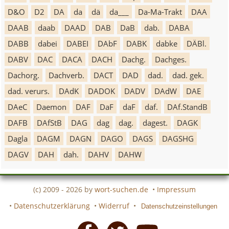
D&O
D2
DA
da
dä
da___
Da-Ma-Trakt
DAA
DAAB
daab
DAAD
DAB
DaB
dab.
DABA
DABB
dabei
DABEI
DAbF
DABK
dabke
DÄBl.
DABV
DAC
DACA
DACH
Dachg.
Dachges.
Dachorg.
Dachverb.
DACT
DAD
dad.
dad. gek.
dad. verurs.
DAdK
DADOK
DADV
DAdW
DAE
DAeC
Daemon
DAF
DaF
daF
daf.
DAf.StandB
DAFB
DAfStB
DAG
dag
dag.
dagest.
DAGK
Dagla
DAGM
DAGN
DAGO
DAGS
DAGSHG
DAGV
DAH
dah.
DAHV
DAHW
(c) 2009 - 2026 by
wort-suchen.de
•
Impressum
•
Datenschutzerklärung
•
Widerruf
•
Datenschutzeinstellungen