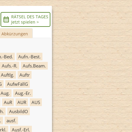
RÄTSEL DES TAGES
Jetzt spielen >
Abkürzungen
n.-Bed.
Aufn.-Best.
Aufs.-R.
Aufs.Beam.
Auftlg.
Auftr
G
AufwFällG
Aug.
Aug.-Er.
AuR
AUR
AUS
h.
AusbildO
.
ausf.
rkl.
Ausf.-Erl.