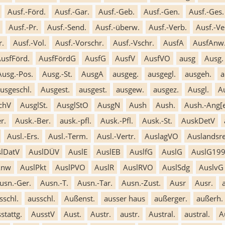
Ausf.-Förd.
Ausf.-Gar.
Ausf.-Geb.
Ausf.-Gen.
Ausf.-Ges.
Ausf.-Pr.
Ausf.-Send.
Ausf.-überw.
Ausf.-Verb.
Ausf.-Ve
r.
Ausf.-Vol.
Ausf.-Vorschr.
Ausf.-Vschr.
AusfA
AusfAnw
usfFörd.
AusfFördG
AusfG
AusfV
AusfVO
ausg
Ausg.
Ausg.-Pos.
Ausg.-St.
AusgA
ausgeg.
ausgegl.
ausgeh.
a
usgeschl.
Ausgest.
ausgest.
ausgew.
ausgez.
Ausgl.
Au
chV
AusglSt.
AusglStO
AusgN
Aush
Aush.
Aush.-Ang[e
r.
Ausk.-Ber.
ausk.-pfl.
Ausk.-Pfl.
Ausk.-St.
AuskDetV
Ausl.-Ers.
Ausl.-Term.
Ausl.-Vertr.
AuslagVO
Auslandsr
lDatV
AuslDÜV
AuslE
AuslEB
AuslfG
AuslG
AuslG19
Anw
AuslPkt
AuslPVO
AuslR
AuslRVO
AuslSdg
AuslvG 
usn.-Ger.
Ausn.-T.
Ausn.-Tar.
Ausn.-Zust.
Ausr
Ausr.
sschl.
ausschl.
Außenst.
ausser haus
außerger.
außerh.
stattg.
AusstV
Aust.
Austr.
austr.
Austral.
austral.
A