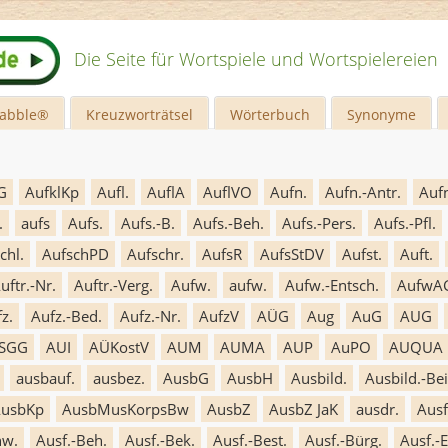
Die Seite für Wortspiele und Wortspielereien
rabble®
Kreuzworträtsel
Wörterbuch
Synonyme
G
AufklKp
Aufl.
AuflA
AuflVO
Aufn.
Aufn.-Antr.
Auf
.
aufs
Aufs.
Aufs.-B.
Aufs.-Beh.
Aufs.-Pers.
Aufs.-Pfl.
chl.
AufschPD
Aufschr.
AufsR
AufsStDV
Aufst.
Auft.
uftr.-Nr.
Auftr.-Verg.
Aufw.
aufw.
Aufw.-Entsch.
AufwA
z.
Aufz.-Bed.
Aufz.-Nr.
AufzV
AÜG
Aug
AuG
AUG
SGG
AUI
AÜKostV
AUM
AUMA
AUP
AuPO
AUQUA
ausbauf.
ausbez.
AusbG
AusbH
Ausbild.
Ausbild.-Bei
usbKp
AusbMusKorpsBw
AusbZ
AusbZ JaK
ausdr.
Ausf
nw.
Ausf.-Beh.
Ausf.-Bek.
Ausf.-Best.
Ausf.-Bürg.
Ausf.-E