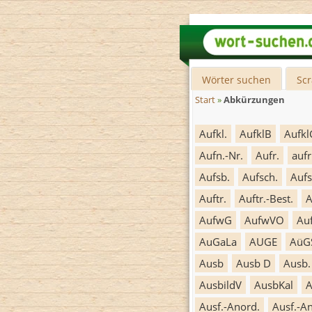
Wörter suchen
Sc
Start
»
Abkürzungen
Aufkl.
AufklB
Aufkl
Aufn.-Nr.
Aufr.
aufr
Aufsb.
Aufsch.
Aufs
Auftr.
Auftr.-Best.
A
AufwG
AufwVO
Auf
AuGaLa
AUGE
AüG
Ausb
Ausb D
Ausb.
AusbildV
AusbKal
A
Ausf.-Anord.
Ausf.-A