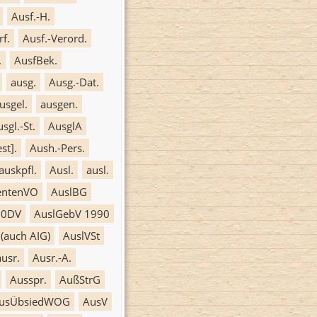
Ausf.-H.
rf.
Ausf.-Verord.
.
AusfBek.
ausg.
Ausg.-Dat.
usgel.
ausgen.
sgl.-St.
AusglA
st].
Aush.-Pers.
auskpfl.
Ausl.
ausl.
entenVO
AuslBG
90DV
AuslGebV 1990
(auch AIG)
AuslVSt
ausr.
Ausr.-A.
Ausspr.
AußStrG
usÜbsiedWOG
AusV