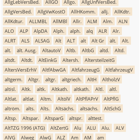
AllgLebVersBed.
AllGO
Allgo.
AllgUnfVersBed.
AllgVersBed.
AllgVwKostO
AllHKomm.
allj.
AllKdtr.
AllKdtur.
ALLMBL
AllMBl
Allr.
ALM
Alm.
ALN
ALO
ALP
AlpDA
Alph.
alph.
alq
ALR
Alr.
ALRT
ALS
ALSAG
Alt
ALT
alt
Alt Gr
ält.
Alt.
alt.
ält. Ausg.
AltautoV
Altb.
AltbG
altd.
Altd.
altdt.
Altdt.
AltEinkG
Altersh.
AltersteilzeitG
AltersVersErhV
AltfAbwGA
AltfahrzeugG
AltfahrzeugV
altgerm.
Altgr.
altgr.
altgriech.
AltH
AltholzV
altisl.
Altk.
altk.
Altkath.
altkath.
Altl.
altl.
Altlat.
altlat.
Altm.
AltölV
AltPflAPrV
AltPflG
altröm.
alts.
Alts.
Altsächs.
altsächs.
AltSchG
Altsp.
Altspar.
AltsparG
altspr.
alttest.
AltTZG 1996 (ATG)
AltZertG
Alu
ALU
Alu.
ALV
AlVG
Alweg
AlwG
ALZ
Am
AM
am