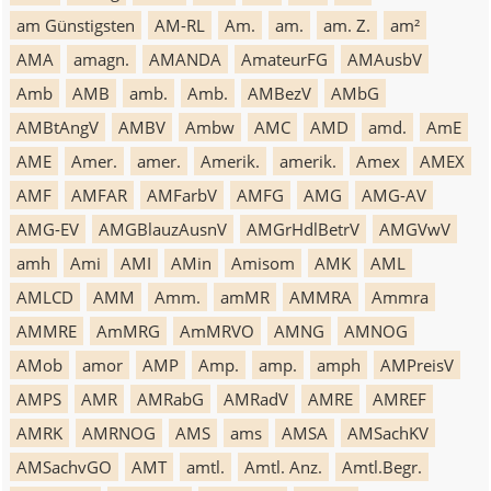
am Günstigsten
AM-RL
Am.
am.
am. Z.
am²
AMA
amagn.
AMANDA
AmateurFG
AMAusbV
Amb
AMB
amb.
Amb.
AMBezV
AMbG
AMBtAngV
AMBV
Ambw
AMC
AMD
amd.
AmE
AME
Amer.
amer.
Amerik.
amerik.
Amex
AMEX
AMF
AMFAR
AMFarbV
AMFG
AMG
AMG-AV
AMG-EV
AMGBlauzAusnV
AMGrHdlBetrV
AMGVwV
amh
Ami
AMI
AMin
Amisom
AMK
AML
AMLCD
AMM
Amm.
amMR
AMMRA
Ammra
AMMRE
AmMRG
AmMRVO
AMNG
AMNOG
AMob
amor
AMP
Amp.
amp.
amph
AMPreisV
AMPS
AMR
AMRabG
AMRadV
AMRE
AMREF
AMRK
AMRNOG
AMS
ams
AMSA
AMSachKV
AMSachvGO
AMT
amtl.
Amtl. Anz.
Amtl.Begr.