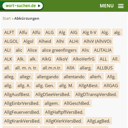
Start
»
Abkürzungen
ALFT
Alfu
Alfü
ALG
Alg
AlG
Alg II-V
Alg.
alg.
ALGOL
Algol
Alheid
Alhi
ALHi
AlhiV (AlhiVO)
ALI
alic
Alice
alice greenfingers
Alis
ALITALIA
ALK
Alk.
alk.
AlkG
AlkoV
AlkoVerfrG
ALL
All.
all.
all. m. n. tr.
all.m.n.tr.
AllA
allarg.
ALLBUS
alleg.
allegr.
allengando
allentando
allerh.
Allg.
allg.
allg. A.
allg. Gen.
allg. M.
AllgABest.
AllGAG
AllgAusfBest.
AllgDSeeVersBed.
AllgDTranspVersBed.
AllgEinbrVersBed.
allgem.
AllGeschBed.
AllgFeuerversBed.
AllgHaftpflVersBed.
AllgKrankVersBed.
AllgKVerkVersBed.
AllgLagBed.