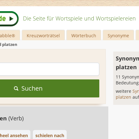
Die Seite für Wortspiele und Wortspielereien
rabble®
Kreuzworträtsel
Wörterbuch
Synonyme
d platzen
Synonym
platzen
11 Synonym
Bedeutung
Suchen
weitere
Sy
platzen
au
den
(Verb)
heel ansehen
schielen nach