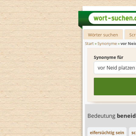
Wörter suchen
Sc
Start
»
Synonyme
»
vor Nei
Synonyme für
Bedeutung
benei
eifersüchtig sein
sc