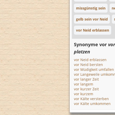
missgünstig sein
n
gelb sein vor Neid
vor Neid erblassen
Synonyme vor
vo
platzen
vor Neid erblassen
vor Neid bersten
vor Müdigkeit umfallen
vor Langeweile umkom
vor langer Zeit
vor langem
vor kurzer Zeit
vor kurzem
vor Kälte versterben
vor Kälte umkommen