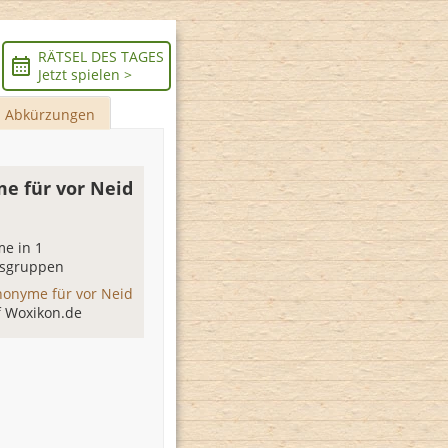
RÄTSEL DES TAGES
Jetzt spielen >
Abkürzungen
e für vor Neid
e in 1
sgruppen
nonyme für vor Neid
f Woxikon.de