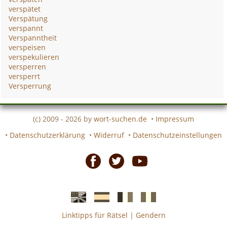
verspätet
Verspätung
verspannt
Verspanntheit
verspeisen
verspekulieren
versperren
versperrt
Versperrung
(c) 2009 - 2026 by
wort-suchen.de
•
Impressum
•
Datenschutzerklärung
•
Widerruf
•
Datenschutzeinstellungen
Facebook
Twitter
Youtube
Linktipps für Rätsel
|
Gendern
Englische
Spanische
französiche
italienische