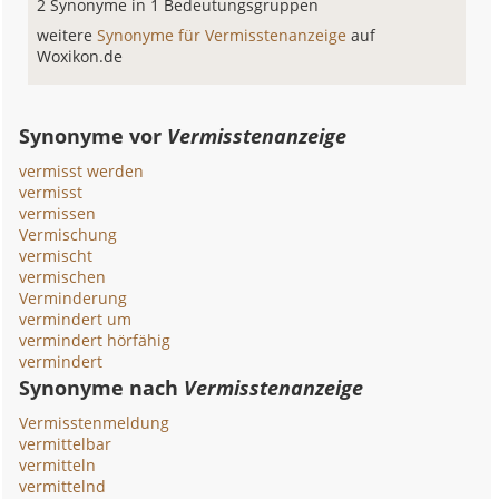
2 Synonyme in 1 Bedeutungsgruppen
weitere
Synonyme für Vermisstenanzeige
auf
Woxikon.de
Synonyme vor
Vermisstenanzeige
vermisst werden
vermisst
vermissen
Vermischung
vermischt
vermischen
Verminderung
vermindert um
vermindert hörfähig
vermindert
Synonyme nach
Vermisstenanzeige
Vermisstenmeldung
vermittelbar
vermitteln
vermittelnd