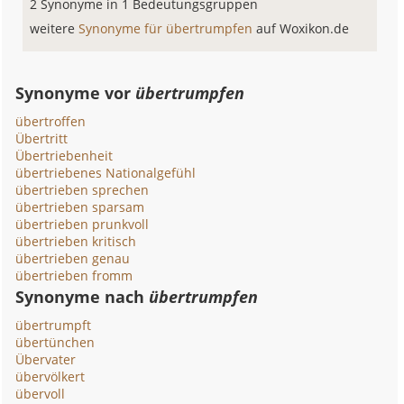
2 Synonyme in 1 Bedeutungsgruppen
weitere
Synonyme für übertrumpfen
auf Woxikon.de
Synonyme vor
übertrumpfen
übertroffen
Übertritt
Übertriebenheit
übertriebenes Nationalgefühl
übertrieben sprechen
übertrieben sparsam
übertrieben prunkvoll
übertrieben kritisch
übertrieben genau
übertrieben fromm
Synonyme nach
übertrumpfen
übertrumpft
übertünchen
Übervater
übervölkert
übervoll