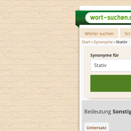
Wörter suchen
Sc
Start
»
Synonyme
»
Stativ
Synonyme für
Bedeutung
Sonsti
Untersatz