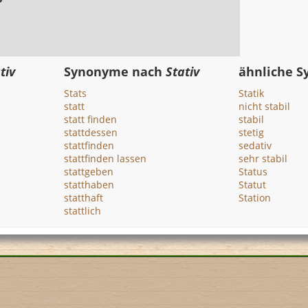
tiv
Synonyme nach
Stativ
ähnliche 
Stats
Statik
statt
nicht stabil
statt finden
stabil
stattdessen
stetig
stattfinden
sedativ
stattfinden lassen
sehr stabil
stattgeben
Status
statthaben
Statut
statthaft
Station
stattlich