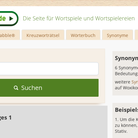
Die Seite für Wortspiele und Wortspielereien
rabble®
Kreuzworträtsel
Wörterbuch
Synonyme
Synonym
6 Synonyme
Bedeutung
weitere
Sy
Suchen
auf Woxiko
Beispiel
ges 1
Um die K
zu können,
Stativ.