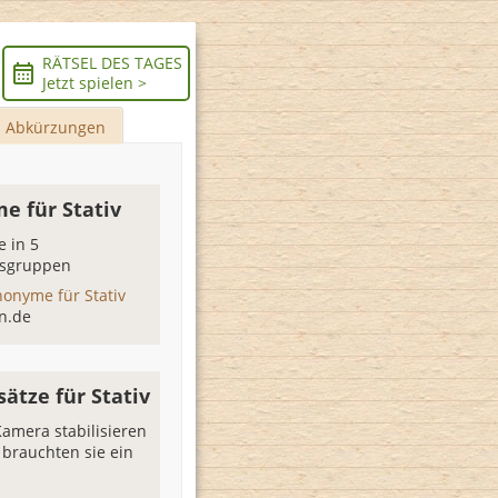
RÄTSEL DES TAGES
Jetzt spielen >
Abkürzungen
e für Stativ
 in 5
sgruppen
nonyme für Stativ
n.de
sätze für Stativ
amera stabilisieren
 brauchten sie ein