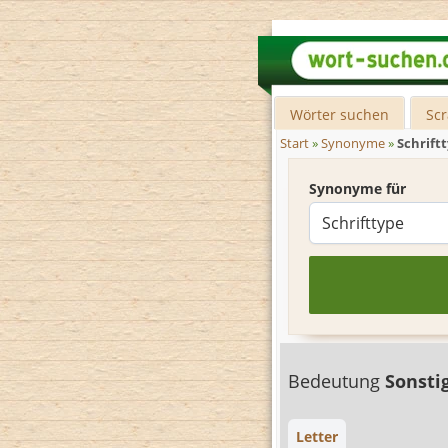
Wörter suchen
Sc
Start
»
Synonyme
»
Schrift
Synonyme für
Bedeutung
Sonsti
Letter