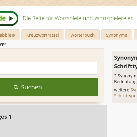
Die Seite für Wortspiele und Wortspielereien
rabble®
Kreuzworträtsel
Wörterbuch
Synonyme
type
Synonym
Schriftt
2 Synonyme
Bedeutung
Suchen
weitere
Sy
Schrifttyp
ges 1