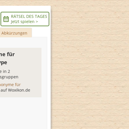
RÄTSEL DES TAGES
Jetzt spielen >
Abkürzungen
e für
ype
 in 2
sgruppen
nonyme für
e
auf Woxikon.de