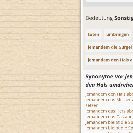
Bedeutung
Sonsti
töten
umbringen
jemandem die Gurgel
jemandem den Hals a
Synonyme vor
je
den Hals umdrehe
jemandem den Hals ab
jemandem das Messer a
setzen
jemandem das Herz ab
jemandem das Gas abd
jemandem bleibt die S
jemandem bleibt die S