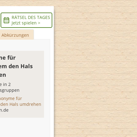
RÄTSEL DES TAGES
Jetzt spielen >
Abkürzungen
e für
em den Hals
en
 in 2
sgruppen
nonyme für
den Hals umdrehen
n.de