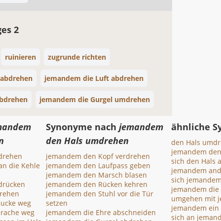
ges 2
ruinieren
zugrunde richten
 abdrehen
jemandem die Luft abdrehen
bdrehen
jemandem die Gurgel umdrehen
mandem
Synonyme nach
jemandem
ähnliche 
n
den Hals umdrehen
den Hals umd
jemandem den
drehen
jemandem den Kopf verdrehen
sich den Hals
n die Kehle
jemandem den Laufpass geben
jemandem and
jemandem den Marsch blasen
sich jemande
drücken
jemandem den Rücken kehren
jemandem die
rehen
jemandem den Stuhl vor die Tür
umgehen mit 
pucke weg
setzen
jemandem ein 
prache weg
jemandem die Ehre abschneiden
sich an jeman