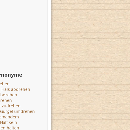
Synonyme
rehen
 Hals abdrehen
 abdrehen
rehen
m zudrehen
 Gurgel umdrehen
jemandem
Halt sein
den halten