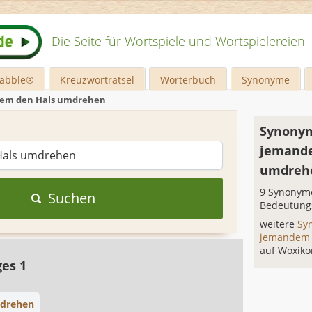
Die Seite für Wortspiele und Wortspielereien
rabble®
Kreuzworträtsel
Wörterbuch
Synonyme
em den Hals umdrehen
Synonym
jemand
umdreh
9 Synonyme
Suchen
Bedeutung
weitere
Sy
jemandem 
auf Woxiko
ges 1
bdrehen