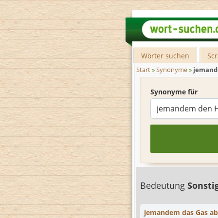
Wörter suchen
Sc
Start
»
Synonyme
»
jemand
Synonyme für
Bedeutung
Sonsti
jemandem das Gas a