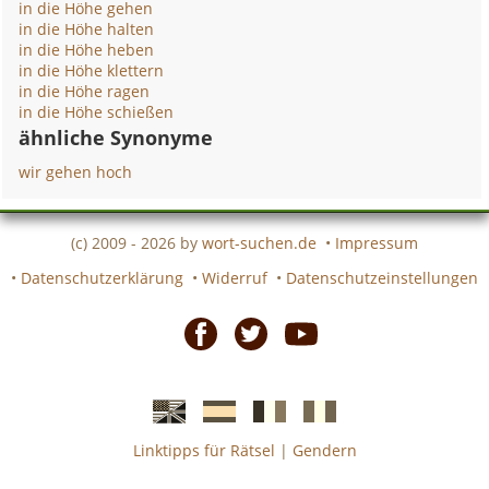
in die Höhe gehen
in die Höhe halten
in die Höhe heben
in die Höhe klettern
in die Höhe ragen
in die Höhe schießen
ähnliche Synonyme
wir gehen hoch
(c) 2009 - 2026 by
wort-suchen.de
•
Impressum
•
Datenschutzerklärung
•
Widerruf
•
Datenschutzeinstellungen
Facebook
Twitter
Youtube
Linktipps für Rätsel
|
Gendern
Englische
Spanische
französiche
italienische