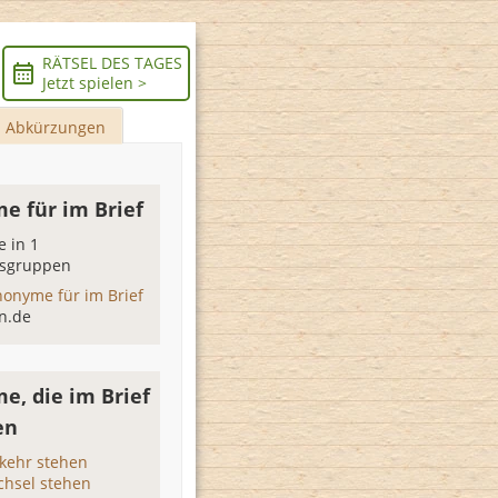
RÄTSEL DES TAGES
Jetzt spielen >
Abkürzungen
e für im Brief
 in 1
sgruppen
nonyme für im Brief
n.de
e, die im Brief
en
rkehr stehen
chsel stehen