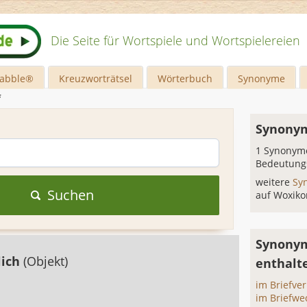
Die Seite für Wortspiele und Wortspielereien
rabble®
Kreuzworträtsel
Wörterbuch
Synonyme
f
Synonym
1 Synonyme
Bedeutung
weitere
Sy
Suchen
auf Woxiko
Synonym
lich
(Objekt)
enthalt
im Briefve
im Briefwe