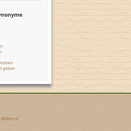
Synonyme
en
n
hreiben
el geben
•
Widerruf