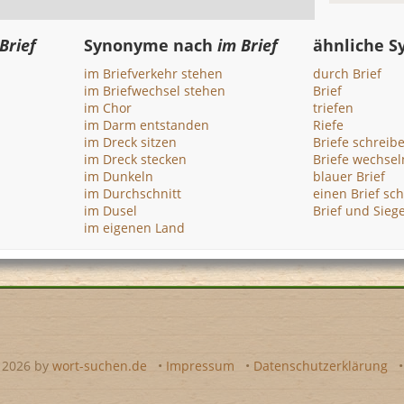
Brief
Synonyme nach
im Brief
ähnliche 
im Briefverkehr stehen
durch Brief
im Briefwechsel stehen
Brief
im Chor
triefen
im Darm entstanden
Riefe
im Dreck sitzen
Briefe schreib
im Dreck stecken
Briefe wechsel
im Dunkeln
blauer Brief
im Durchschnitt
einen Brief sc
im Dusel
Brief und Sieg
im eigenen Land
- 2026 by
wort-suchen.de
•
Impressum
•
Datenschutzerklärung