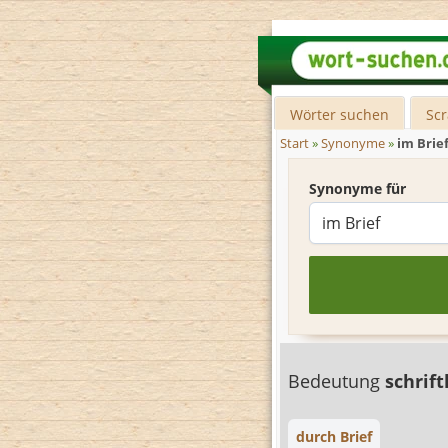
Wörter suchen
Sc
Start
»
Synonyme
»
im Brie
Synonyme für
Bedeutung
schrift
durch Brief