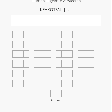
lösen
gelöste verstecken
KEAXOTSN
...