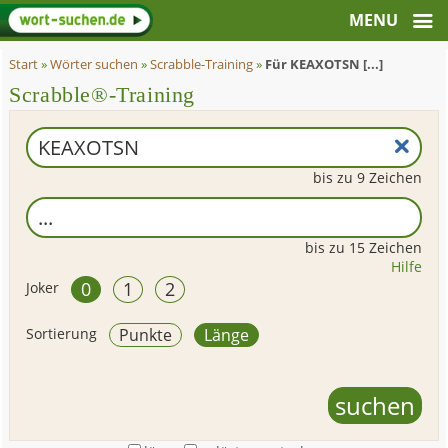
Start
»
Wörter suchen
»
Scrabble-Training
»
Für KEAXOTSN [...]
Scrabble®-Training
bis zu 9 Zeichen
bis zu 15 Zeichen
Hilfe
0
1
2
Joker
Sortierung
Punkte
Länge