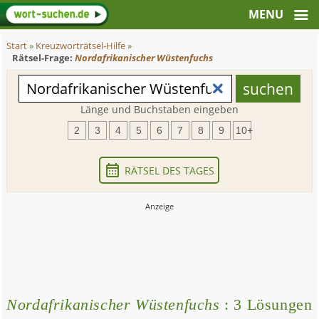
Start
»
Kreuzworträtsel-Hilfe
»
Rätsel-Frage:
Nordafrikanischer Wüstenfuchs
Länge und Buchstaben eingeben
2
3
4
5
6
7
8
9
10+
RÄTSEL DES TAGES
Nordafrikanischer Wüstenfuchs
: 3 Lösungen