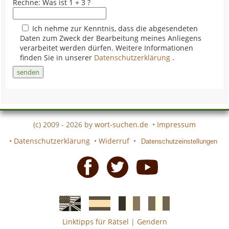
Rechne: Was ist 1 + 3 ?
Ich nehme zur Kenntnis, dass die abgesendeten
Daten zum Zweck der Bearbeitung meines Anliegens
verarbeitet werden dürfen. Weitere Informationen
finden Sie in unserer
Datenschutzerklärung
.
(c) 2009 - 2026 by
wort-suchen.de
•
Impressum
•
Datenschutzerklärung
•
Widerruf
•
Datenschutzeinstellungen
Facebook
Twitter
Youtube
Linktipps für Rätsel
|
Gendern
Englische
Spanische
französiche
italienische